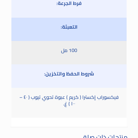
فرط الجرعة:
التعبئة:
100 مل
شروط الحفظ والتخزين:
فيكسوراب إكسترا ( كريم ) عبوة تحوي تيوب ( ٤٠ –
١٠٠ ) غ.
منتجات ذات صلة