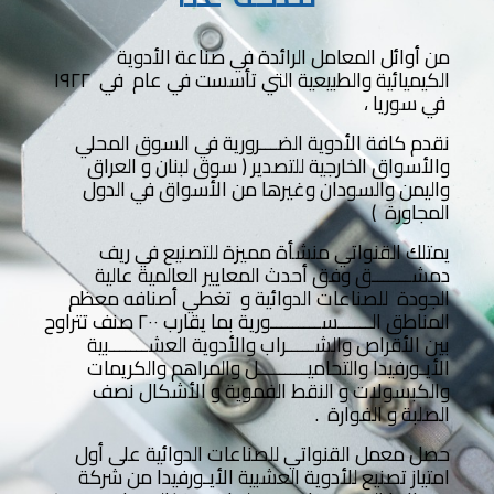
من أوائل المعامل الرائدة في صناعة الأدوية
الكيميائية والطبيعية التي تأسست في عام في ١٩٢٢
في سوريا ،
نقدم كافة الأدوية الضـــرورية في السوق المحلي
والأسواق الخارجية للتصدير ( سوق لبنان و العراق
واليمن والسودان وغيرها من الأسواق في الدول
المجاورة )
يمتلك القنواتي منشأة مميزة للتصنيع في ريف
دمشـــــــق وفق أحدث المعايير العالمية عالية
الجودة للصناعات الدوائية و تغطي أصنافه معظم
المناطق الــــــســـــــــورية بما يقارب ٢٠٠ صنف تتراوح
بين الأقراص والشـــــراب والأدوية العشـــــــبية
الأيـورفيدا والتحاميـــــــــل والمراهم والكريمات
والكبسولات و النقط الفموية و الأشكال نصف
الصلبة و الفوارة .
حصل معمل القنواتي للصناعات الدوائية على أول
امتياز تصنيع للأدوية العشبية الأيـورفيدا من شركة