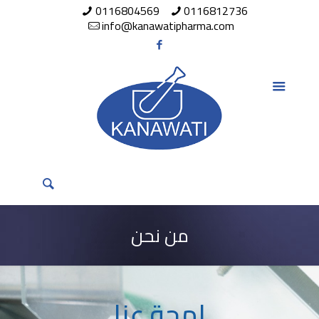
0116804569
0116812736
info@kanawatipharma.com
من نحن
لمحة عنا