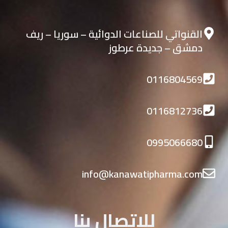
القنواتي للصناعات الدوائية – سوريا – ريف
دمشق – جديدة عرطوز
0116804569
0116812736
0995066680
info@kanawatipharma.com
للاتصال بنا