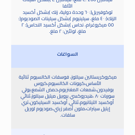
الألفا
توكوفيريل(: ٦٠ وحدة دولية، زنك )بشكل أكسيد
الزنك(: ٤٠ ملغ، سيلينيوم )بشكل سيلينات الصوديوم(:
٥٥ ميكروغرام، نحاس )بشكل أكسيد النحاس(: ۲
ملغ، لوتئين: ۲ ملغ.
السواغات
ميكروكريستالين سيللوز، فوسفات الكالسيوم ثنائية
الأساس،كربونات الكالسيوم،كروس
بوفيدون،شمعات المغنزيوم،حمض الشمع،بولي
سوربات ٨٠ ،هيدروكسي بروبيل ميتيل سيللوز،ثنائي
أوكسيد التيتانيوم،ثنائي أوكسيد السيليكون،تري
إيتيل سيترات،ملون أصفر زيتي،صوديوم لوريل
سلفات.