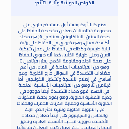
الخواص الدوائية وآلية التأثير:
يعتبر كانا-أوكيوفيت أول مستحضر حاوي على
مجموعة فيتامينات/ معادن مخصصة للحفاظ على
صحة العينين. البيتاكاروتين )فيتامين A( هو مضاد
أكسدة فعال، وهو ضروري في الحفاظ على رؤية
ليلية طبيعية وكذلك في الحفاظ على عمل شبكية
العين وعلى ظهارة الخلايا، كما أنه ضروري للحفاظ
على صحة الجلد ومقاومة الخمج. يعتبر فيتامين C،
وهو من الفيتامينات المنحلة في الماء، من أهم
مضادات الأكسدة في السوائل خارج الخلوية، وهو
أساسي في إصلاح الأنسجة وتشكيل الكولاجين. أما
فيتامين E، وهو من الفيتامينات الأساسية المنحلة
في الدسم، فهو مضاد للأكسدة أيضاً موجود في
جميع الأغشية الخلوية، وهو يقوم بحفظ المكونات
الخلوية الأساسية وحماية الكريات الحمراء والحفاظ
على التهوية الخلوية وتثبيط تخثر الدم. الزنك
والنحاس والسيلينيوم هي أيضاً معادن مضادة
للأكسدة ضرورية لتجديد الأنسجة العادية وتطور
الهيكل العظمي. حيث تعمل هذه المعادن كوسائط