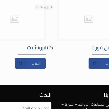
3 يونيو، 2026
يل فورت
كانابرونشيت
يد
المزيد
نا
البحث
ي للصناعات الدوائية – سوريا –