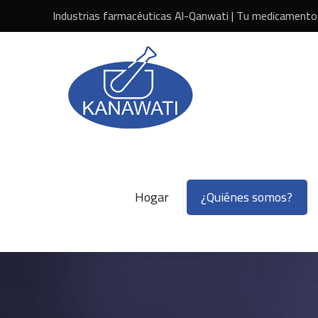
Industrias farmacéuticas Al-Qanwati | Tu medicamento
Hogar
¿Quiénes somos?