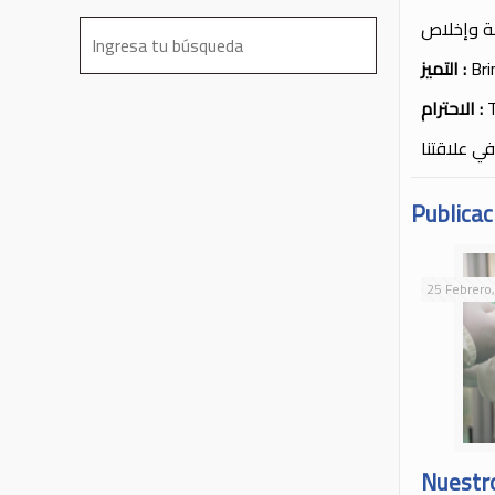
مة وإخلاص
التميز
:
Bri
الاحترام
:
T
ي علاقتنا
Publicac
25 Febrero
Nuestro