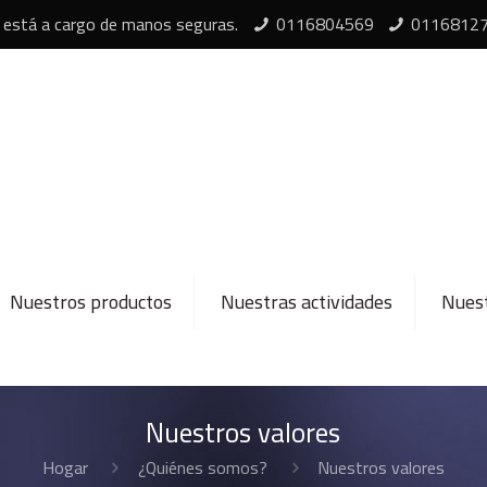
 está a cargo de manos seguras.
0116804569
0116812
Nuestros productos
Nuestras actividades
Nuest
Nuestros valores
Hogar
¿Quiénes somos?
Nuestros valores