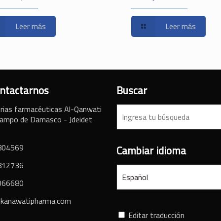
Leer más
Leer más
ontactarnos
Buscar
rias farmacéuticas Al-Qanwati
 Campo de Damasco - Jdeidet
804569
Cambiar idioma
812736
066680
kanawatipharma.com
Editar traducción